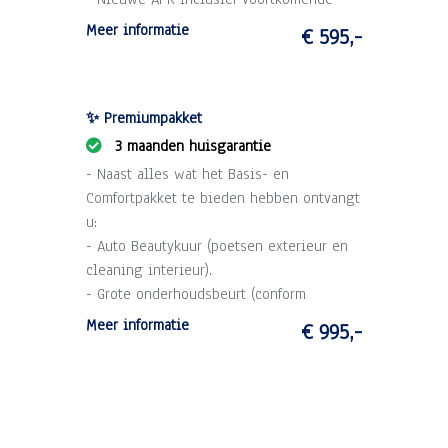
kosten.
Meer informatie
€ 595,-
- 1 maand garantie op draaiende delen
motor en versnellingsbak (max. 2.500 km).
- Technische voorinspectie.
✨ Premiumpakket
3 maanden huisgarantie
- Naast alles wat het Basis- en
Comfortpakket te bieden hebben ontvangt
u:
- Auto Beautykuur (poetsen exterieur en
cleaning interieur).
- Grote onderhoudsbeurt (conform
schema).
Meer informatie
€ 995,-
- 3 maanden garantie op draaiende delen
motor en versnellingsbak (max. 10.000
km).