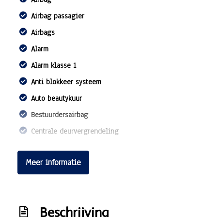
Airbag passagier
Airbags
Alarm
Alarm klasse 1
Anti blokkeer systeem
Auto beautykuur
Bestuurdersairbag
Centrale deurvergrendeling
Elek
Meer informatie
Elek. bedienbare ramen
Elek. verstelbare spiegels
Elektronisch stabiliteits programma
Beschrijving
Grote onderhoudsbeurt