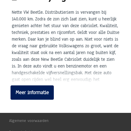
In hoogte verstelbaar stuur
Nette VW Beetle. Distributieriem is vervangen bij
Kleine onderhoudsbeurt
140.000 km. Zodra de zon zich laat zien, kunt u heerlijk
genieten achter het stuur van deze cabriolet. Kwaliteit,
Lederen stuurwiel
techniek, prestaties en rijcomfort. Geldt voor alle Duitse
Mistlampen
merken. Daar kan je blind van op aan. Niet voor niets is
de vraag naar gebruikte Volkswagens zo groot, want de
Nieuwe apk inclusief voortkomende kosten
kwaliteit staat ook na een aantal jaren nog buiten kijf,
Nieuwe interieurfilters
zoals aan deze New Beetle Cabriolet duidelijk te zien
is. In deze auto vindt u een benzinemotor en een
Passagiersairbag
handgeschakelde vijfversnellingsbak. Met deze auto
Radio/cassette-speler
gaat open rijden wel heel erg eenvoudig: het
elektrische dak opent of sluit met een druk op de knop.
Reinigen auto
Meer informatie
Bij de uitrusting van deze auto horen onder meer
Startonderbreker
warmtewerend glas, in hoogte verstelbare
passagiersstoel, elektrisch verstelde en verwarmde
Technische controle
buitenspiegels en elektrisch bediende ramen.
Tenaamstellen auto
Algemene voorwaarden
U bedient de cruise control eenvoudig zonder uw
Zij airbag(s) voor