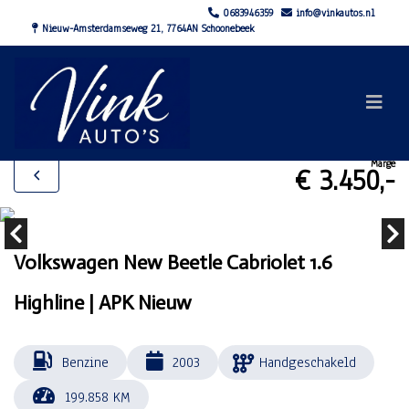
0683946359
info@vinkautos.nl
Nieuw-Amsterdamseweg 21, 7764AN Schoonebeek
Marge
€ 3.450,-
Volkswagen New Beetle Cabriolet 1.6
Highline | APK Nieuw
Benzine
2003
Handgeschakeld
199.858 KM