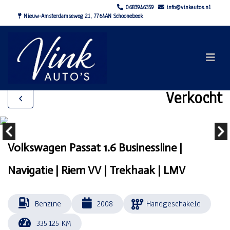
0683946359
info@vinkautos.nl
Nieuw-Amsterdamseweg 21, 7764AN Schoonebeek
Verkocht
Volkswagen Passat 1.6 Businessline |
Navigatie | Riem VV | Trekhaak | LMV
Benzine
2008
Handgeschakeld
335.125 KM