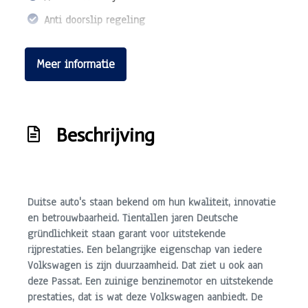
Anti doorslip regeling
Auto beautykuur
Meer informatie
Bestuurdersairbag
Bluetooth telefoonvoorbereiding
Centrale deurvergrendeling
Beschrijving
Centrale deurvergrendeling met afstandsbediening
Climate control
Elek. bedienbare ramen
Duitse auto's staan bekend om hun kwaliteit, innovatie
Elek. verstelbare spiegels
en betrouwbaarheid. Tientallen jaren Deutsche
Elektronisch sper differentieel
gründlichkeit staan garant voor uitstekende
rijprestaties. Een belangrijke eigenschap van iedere
Elektronisch stabiliteits programma
Volkswagen is zijn duurzaamheid. Dat ziet u ook aan
Grote onderhoudsbeurt
deze Passat. Een zuinige benzinemotor en uitstekende
prestaties, dat is wat deze Volkswagen aanbiedt. De
Hoofd airbag(s) achter