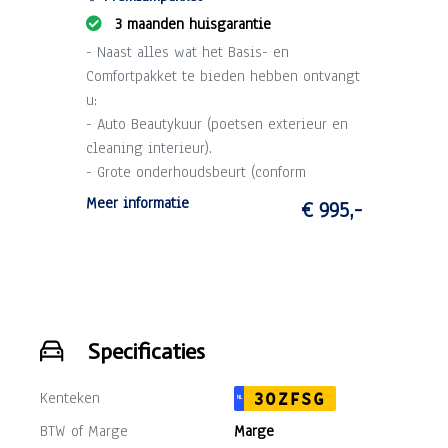
3 maanden huisgarantie
- Naast alles wat het Basis- en
Comfortpakket te bieden hebben ontvangt
u:
- Auto Beautykuur (poetsen exterieur en
cleaning interieur).
- Grote onderhoudsbeurt (conform
schema).
Meer informatie
€ 995,-
- 3 maanden garantie op draaiende delen
motor en versnellingsbak (max. 10.000
km).
Specificaties
Kenteken
30ZFSG
NL
BTW of Marge
Marge