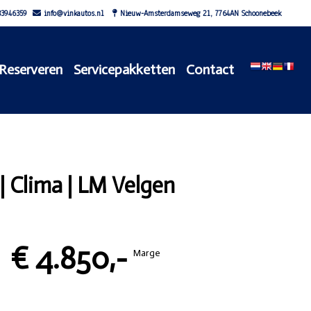
3946359
info@vinkautos.nl
Nieuw-Amsterdamseweg 21, 7764AN Schoonebeek
Reserveren
Servicepakketten
Contact
| Clima | LM Velgen
€ 4.850,-
Marge