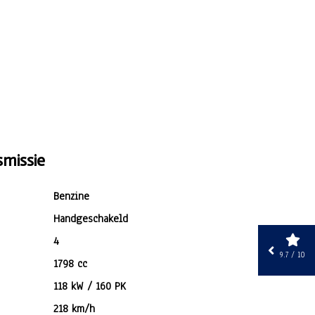
motor en versnellingsbak (max. 10.000
km).
missie
Benzine
Handgeschakeld
4
9.7 / 10
1798 cc
118 kW / 160 PK
218 km/h