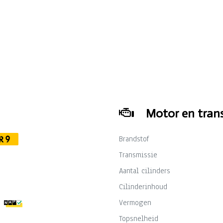
motor en versnellingsbak (max. 2.500 km).
- Technische voorinspectie.
Motor en trans
Brandstof
R9
Transmissie
Aantal cilinders
Cilinderinhoud
Vermogen
Topsnelheid