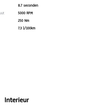
8.7 seconden
uut
5000 RPM
250 Nm
7.3 l/100km
Interieur