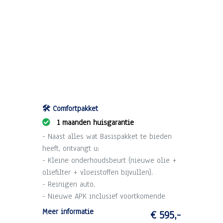
🛠️ Comfortpakket
1 maanden huisgarantie
- Naast alles wat Basispakket te bieden
heeft, ontvangt u:
- Kleine onderhoudsbeurt (nieuwe olie +
oliefilter + vloeistoffen bijvullen).
- Reinigen auto.
- Nieuwe APK inclusief voortkomende
kosten.
Meer informatie
€ 595,-
- 1 maand garantie op draaiende delen