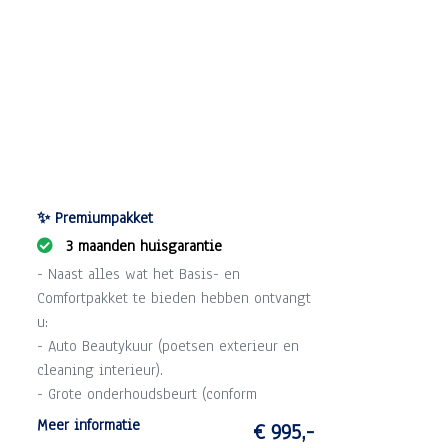
✨ Premiumpakket
3 maanden huisgarantie
- Naast alles wat het Basis- en
Comfortpakket te bieden hebben ontvangt
u:
- Auto Beautykuur (poetsen exterieur en
cleaning interieur).
- Grote onderhoudsbeurt (conform
schema).
Meer informatie
€ 995,-
- 3 maanden garantie op draaiende delen