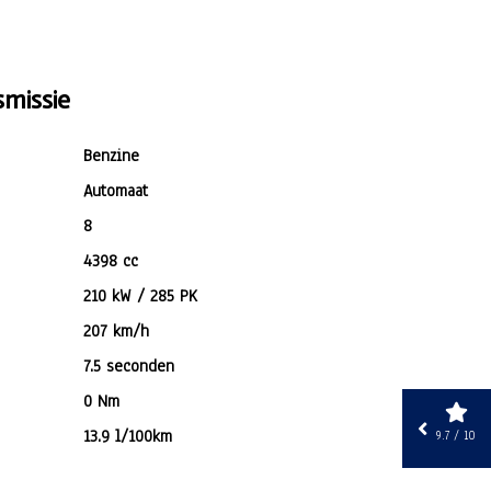
missie
Benzine
Automaat
8
4398 cc
210 kW / 285 PK
207 km/h
7.5 seconden
0 Nm
13.9 l/100km
9.7 / 10