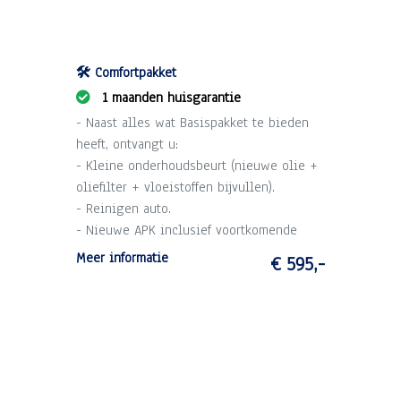
🛠️ Comfortpakket
1 maanden huisgarantie
- Naast alles wat Basispakket te bieden
heeft, ontvangt u:
- Kleine onderhoudsbeurt (nieuwe olie +
oliefilter + vloeistoffen bijvullen).
- Reinigen auto.
- Nieuwe APK inclusief voortkomende
kosten.
Meer informatie
€ 595,-
- 1 maand garantie op draaiende delen
motor en versnellingsbak (max. 2.500 km).
- Technische voorinspectie.