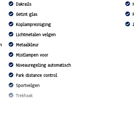
Dakrails
Getint glas
Koplampreiniging
Lichtmetalen velgen
n
Metaalkleur
Mistlampen voor
Niveauregeling automatisch
Park distance control
Sportvelgen
Trekhaak
Trekhaak met afneembare kogel
Xenon koplampen