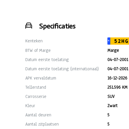
Specificaties
Kenteken
52HG
NL
BTW of Marge
Marge
Datum eerste toelating
04-07-2001
Datum eerste toelating (internationaal)
04-07-2001
APK vervaldatum
16-12-2026
Tellerstand
251.596 KM
Carrosserie
SUV
Kleur
Zwart
Aantal deuren
5
Aantal zitplaatsen
5