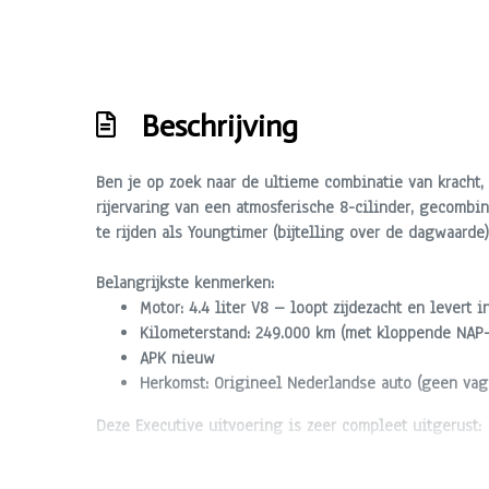
Stuurbekrachtiging
Voorstoelen verwarmd
Beschrijving
Ben je op zoek naar de ultieme combinatie van kracht
rijervaring van een atmosferische 8-cilinder, gecombi
te rijden als Youngtimer
(bijtelling over de dagwaarde)
Belangrijkste kenmerken:
Motor: 4.4 liter V8 – loopt zijdezacht en levert 
Kilometerstand: 249.000 km (met kloppende NAP-h
APK nieuw
Herkomst: Origineel Nederlandse auto (geen vage
Deze Executive uitvoering is zeer compleet uitgerust:
Interieur: Volledig lederen bekleding in uitstek
Stoelen: Elektrisch verstelbare comfortstoelen 