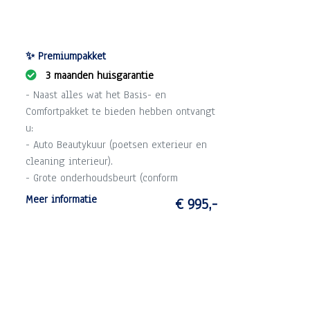
✨ Premiumpakket
3 maanden huisgarantie
- Naast alles wat het Basis- en
Comfortpakket te bieden hebben ontvangt
u:
- Auto Beautykuur (poetsen exterieur en
cleaning interieur).
- Grote onderhoudsbeurt (conform
schema).
Meer informatie
€ 995,-
- 3 maanden garantie op draaiende delen
motor en versnellingsbak (max. 10.000
km).