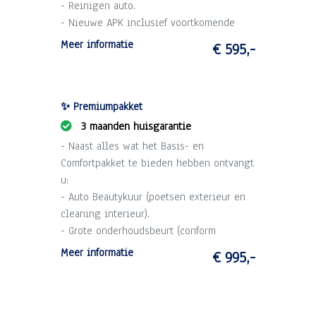
- Reinigen auto.
- Nieuwe APK inclusief voortkomende
kosten.
Meer informatie
€ 595,-
- 1 maand garantie op draaiende delen
motor en versnellingsbak (max. 2.500 km).
- Technische voorinspectie.
✨ Premiumpakket
3 maanden huisgarantie
- Naast alles wat het Basis- en
Comfortpakket te bieden hebben ontvangt
u:
- Auto Beautykuur (poetsen exterieur en
cleaning interieur).
- Grote onderhoudsbeurt (conform
schema).
Meer informatie
€ 995,-
- 3 maanden garantie op draaiende delen
motor en versnellingsbak (max. 10.000
km).