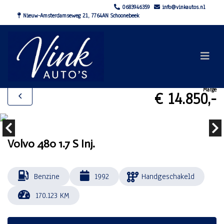
0683946359
info@vinkautos.nl
Nieuw-Amsterdamseweg 21, 7764AN Schoonebeek
Marge
€ 14.850,-
Volvo 480 1.7 S Inj.
Benzine
1992
Handgeschakeld
170.123 KM