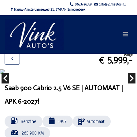
0683946359
info@vinkautos.nl
Nieuw-Amsterdamseweg 21, 7764AN Schoonebeek
Marge
€ 5.999,-
Saab 900 Cabrio 2.5 V6 SE | AUTOMAAT |
APK 6-2027!
Benzine
1997
Automaat
265.908 KM