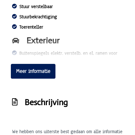
Stuur verstelbaar
Stuurbekrachtiging
Toerenteller
Exterieur
Buitenspiegels elektr. verstelb. en el. ramen voor
Buitenspiegels elektrisch verstel- en verwarmbaar
Meer informatie
Bumpers in carrosseriekleur
Centrale vergrendeling
Elektrisch bedienbare kap
Beschrijving
Getint glas
Lichtmetalen velgen
Mistlampen voor
We hebben ons uiterste best gedaan om alle informatie