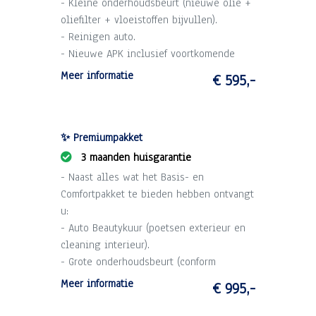
- Kleine onderhoudsbeurt (nieuwe olie +
oliefilter + vloeistoffen bijvullen).
- Reinigen auto.
- Nieuwe APK inclusief voortkomende
kosten.
Meer informatie
€ 595,-
- 1 maand garantie op draaiende delen
motor en versnellingsbak (max. 2.500 km).
- Technische voorinspectie.
✨ Premiumpakket
3 maanden huisgarantie
- Naast alles wat het Basis- en
Comfortpakket te bieden hebben ontvangt
u:
- Auto Beautykuur (poetsen exterieur en
cleaning interieur).
- Grote onderhoudsbeurt (conform
schema).
Meer informatie
€ 995,-
- 3 maanden garantie op draaiende delen
motor en versnellingsbak (max. 10.000