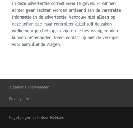
Overige
in deze advertentie correct weer te geven. Er kunnen
echter geen rechten worden ontleend aan de verstrekte
Anti blokkeer systeem
informatie in de advertentie. Vertrouw niet alleen op
deze informatie maar controleer altijd zelf de zaken
Bestuurdersairbag
welke voor jou belangrijk zijn en je beslissing zouden
Centr. deurvergrendeling en elektr. ramen voor
kunnen beïnvloeden. Neem contact op met de verkoper
voor aanvullende vragen.
Elektrische ramen en getint glas
Passagiersairbag
Algemene voorwaarden
Privacybeleid
Mogelijk gemaakt door
Mobilox