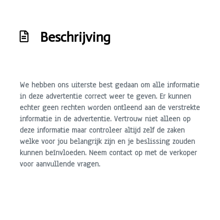
Koplampreiniging
Lichtmetalen velgen 19"
Beschrijving
Metaalkleur
Mistlampen voor
Niveauregeling automatisch
We hebben ons uiterste best gedaan om alle informatie
in deze advertentie correct weer te geven. Er kunnen
Panoramadak
echter geen rechten worden ontleend aan de verstrekte
Park distance control
informatie in de advertentie. Vertrouw niet alleen op
deze informatie maar controleer altijd zelf de zaken
Parkeersensor achter
welke voor jou belangrijk zijn en je beslissing zouden
Parkeersensor voor en achter
kunnen beïnvloeden. Neem contact op met de verkoper
voor aanvullende vragen.
Ruitensproeiers/wisserbladen verwarmbaar
Sportvelgen
Trekhaak
Trekhaak met afneembare kogel