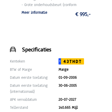
- Grote onderhoudsbeurt (conform
schema).
Meer informatie
€ 995,-
- 3 maanden garantie op draaiende delen
motor en versnellingsbak (max. 10.000
km).
Specificaties
Kenteken
43THDT
NL
BTW of Marge
Marge
Datum eerste toelating
01-09-2006
Datum eerste toelating
30-06-2005
(internationaal)
APK vervaldatum
20-07-2027
Tellerstand
140.665 Mijl