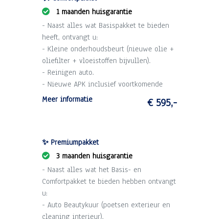
1 maanden huisgarantie
- Naast alles wat Basispakket te bieden
heeft, ontvangt u:
- Kleine onderhoudsbeurt (nieuwe olie +
oliefilter + vloeistoffen bijvullen).
- Reinigen auto.
- Nieuwe APK inclusief voortkomende
kosten.
Meer informatie
€ 595,-
- 1 maand garantie op draaiende delen
motor en versnellingsbak (max. 2.500 km).
- Technische voorinspectie.
✨ Premiumpakket
3 maanden huisgarantie
- Naast alles wat het Basis- en
Comfortpakket te bieden hebben ontvangt
u:
- Auto Beautykuur (poetsen exterieur en
cleaning interieur).