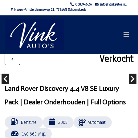
0683946359
info@vinkautos.nl
Nieuw-Amsterdamseweg 21, 7764AN Schoonebeek
Verkocht
Land Rover Discovery 4.4 V8 SE Luxury
Pack | Dealer Onderhouden | Full Options
Benzine
2005
Automaat
140.665 Mijl