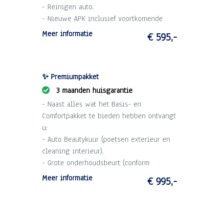
- Reinigen auto.
- Nieuwe APK inclusief voortkomende
kosten.
Meer informatie
€ 595,-
- 1 maand garantie op draaiende delen
motor en versnellingsbak (max. 2.500 km).
- Technische voorinspectie.
✨ Premiumpakket
3 maanden huisgarantie
- Naast alles wat het Basis- en
Comfortpakket te bieden hebben ontvangt
u:
- Auto Beautykuur (poetsen exterieur en
cleaning interieur).
- Grote onderhoudsbeurt (conform
schema).
Meer informatie
€ 995,-
- 3 maanden garantie op draaiende delen
motor en versnellingsbak (max. 10.000
km).