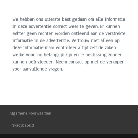
Bi-xenon koplampen
Buitenspiegels elektrisch verstel- en verwarmbaar
We hebben ons uiterste best gedaan om alle informatie
Centrale vergrendeling met afstandsbediening
in deze advertentie correct weer te geven. Er kunnen
echter geen rechten worden ontleend aan de verstrekte
Dakrails
informatie in de advertentie. Vertrouw niet alleen op
Dakspoiler
deze informatie maar controleer altijd zelf de zaken
Dimlichten automatisch
welke voor jou belangrijk zijn en je beslissing zouden
kunnen beïnvloeden. Neem contact op met de verkoper
Getint glas
voor aanvullende vragen.
Koplampreiniging
Lichtmetalen velgen 17"
Metaalkleur
Mistlampen voor
Algemene voorwaarden
Niveauregeling automatisch
Privacybeleid
Sportonderstel