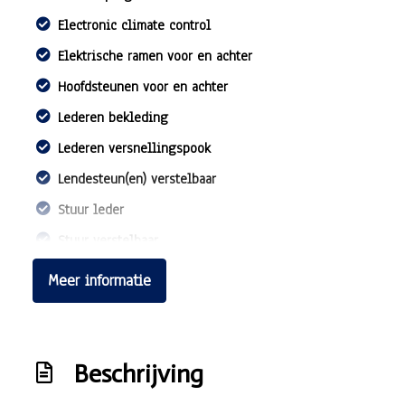
Electronic climate control
Elektrische ramen voor en achter
Hoofdsteunen voor en achter
Lederen bekleding
Lederen versnellingspook
Lendesteun(en) verstelbaar
Stuur leder
Stuur verstelbaar
Stuurbekrachtiging
Meer informatie
Voorstoelen in hoogte verstelbaar
Voorstoelen verwarmd
Exterieur
Beschrijving