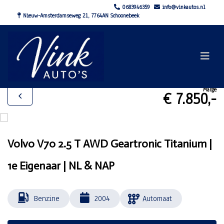
0683946359
info@vinkautos.nl
Nieuw-Amsterdamseweg 21, 7764AN Schoonebeek
Marge
€ 7.850,-
Volvo V70 2.5 T AWD Geartronic Titanium |
1e Eigenaar | NL & NAP
Benzine
2004
Automaat