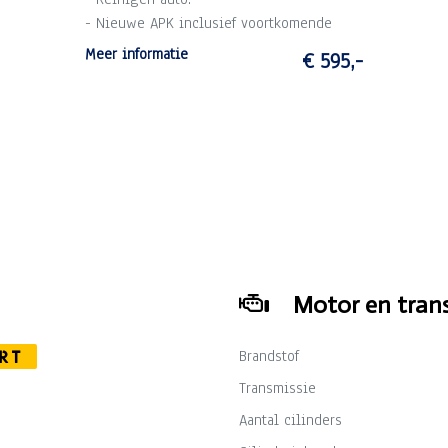
- Nieuwe APK inclusief voortkomende
kosten.
Meer informatie
€ 595,-
- 1 maand garantie op draaiende delen
motor en versnellingsbak (max. 2.500 km).
- Technische voorinspectie.
Motor en trans
Brandstof
RT
Transmissie
Aantal cilinders