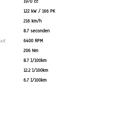
1970 cc
122 kW / 166 PK
216 km/h
8.7 seconden
uut
6400 RPM
206 Nm
8.7 l/100km
12.2 l/100km
6.7 l/100km