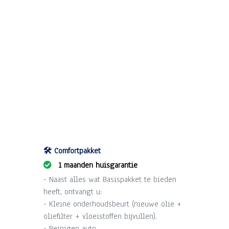
🛠️ Comfortpakket
1 maanden huisgarantie
- Naast alles wat Basispakket te bieden
heeft, ontvangt u:
- Kleine onderhoudsbeurt (nieuwe olie +
oliefilter + vloeistoffen bijvullen).
- Reinigen auto.