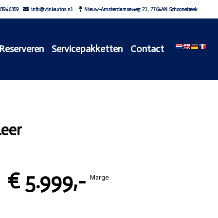
3946359
info@vinkautos.nl
Nieuw-Amsterdamseweg 21, 7764AN Schoonebeek
Reserveren
Servicepakketten
Contact
Leer
€ 5.999,-
Marge