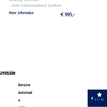
- Grote onderhoudsbeurt (conform
schema).
Meer informatie
€ 995,-
- 3 maanden garantie op draaiende delen
motor en versnellingsbak (max. 10.000
km).
missie
Benzine
Automaat
9.7 / 10
4