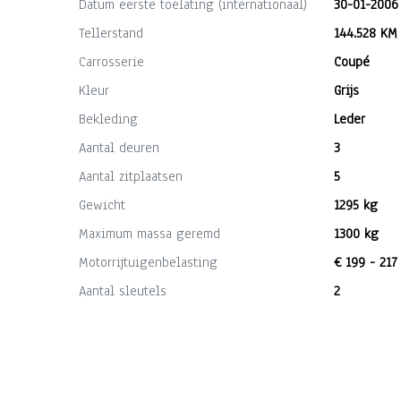
Datum eerste toelating (internationaal)
30-01-2006
Tellerstand
144.528 KM
Carrosserie
Coupé
Kleur
Grijs
Bekleding
Leder
Aantal deuren
3
Aantal zitplaatsen
5
Gewicht
1295 kg
Maximum massa geremd
1300 kg
Motorrijtuigenbelasting
€ 199 - 217
Aantal sleutels
2