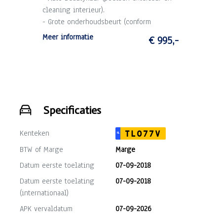
cleaning interieur).
- Grote onderhoudsbeurt (conform
schema).
Meer informatie
€ 995,-
- 3 maanden garantie op draaiende delen
motor en versnellingsbak (max. 10.000
km).
Specificaties
Kenteken
TL077V
NL
BTW of Marge
Marge
Datum eerste toelating
07-09-2018
Datum eerste toelating
07-09-2018
(internationaal)
APK vervaldatum
07-09-2026