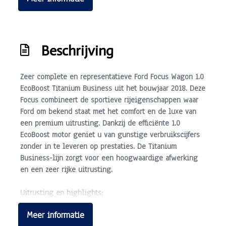
Hoofd airbag(s) achter
Hoofd airbag(s) voor
Keyless start
Beschrijving
Lichtmetalen velgen 5-spaaks 16"
Zeer complete en representatieve
Ford Focus Wagon 1.0
Lichtmetalen velgen meer-spaaks 16"
EcoBoost Titanium Business
uit het bouwjaar 2018. Deze
Passagiersairbag
Focus combineert de sportieve rijeigenschappen waar
Ford om bekend staat met het comfort en de luxe van
Rijstrooksensor met correctie
een premium uitrusting. Dankzij de efficiënte 1.0
Zij airbag(s) voor
EcoBoost motor geniet u van gunstige verbruikscijfers
zonder in te leveren op prestaties. De Titanium
Exterieur
Business-lijn zorgt voor een hoogwaardige afwerking
en een zeer rijke uitrusting.
Buitenspiegels elektrisch inklapbaar
Buitenspiegels elektrisch verstel- en verwarmbaar
Uitrusting en highlights:
Navigatiesysteem:
Full-map navigatie voor de
Buitenspiegels met verlichting
Meer informatie
juiste route.