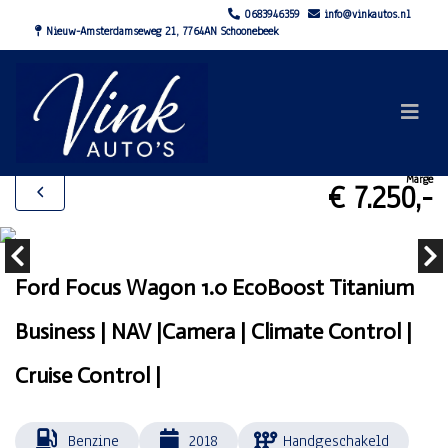
0683946359
info@vinkautos.nl
Nieuw-Amsterdamseweg 21, 7764AN Schoonebeek
Marge
€ 7.250,-
Ford Focus Wagon 1.0 EcoBoost Titanium
Business | NAV |Camera | Climate Control |
Cruise Control |
Benzine
2018
Handgeschakeld