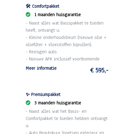
🛠️ Comfortpakket
1 maanden huisgarantie
- Naast alles wat Basispakket te bieden
heeft, ontvangt u:
- Kleine onderhoudsbeurt (nieuwe olie +
oliefilter + vloeistoffen bijvullen).
- Reinigen auto.
- Nieuwe APK inclusief voortkomende
kosten.
Meer informatie
€ 595,-
- 1 maand garantie op draaiende delen
motor en versnellingsbak (max. 2.500 km).
- Technische voorinspectie.
✨ Premiumpakket
3 maanden huisgarantie
- Naast alles wat het Basis- en
Comfortpakket te bieden hebben ontvangt
u:
- Auto Beautykuur (poetsen exterieur en