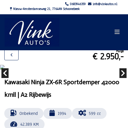
0683946359
info@vinkautos.nl
Nieuw-Amsterdamseweg 21, 7764AN Schoonebeek
Marge
€ 2.950,-
Kawasaki Ninja ZX-6R Sportdemper 42000
km!! | A2 Rijbewijs
Onbekend
1994
599 cc
42.389 KM