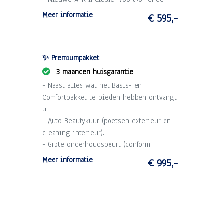
kosten.
Meer informatie
€ 595,-
- 1 maand garantie op draaiende delen
motor en versnellingsbak (max. 2.500 km).
- Technische voorinspectie.
✨ Premiumpakket
3 maanden huisgarantie
- Naast alles wat het Basis- en
Comfortpakket te bieden hebben ontvangt
u:
- Auto Beautykuur (poetsen exterieur en
cleaning interieur).
- Grote onderhoudsbeurt (conform
schema).
Meer informatie
€ 995,-
- 3 maanden garantie op draaiende delen
motor en versnellingsbak (max. 10.000
km).