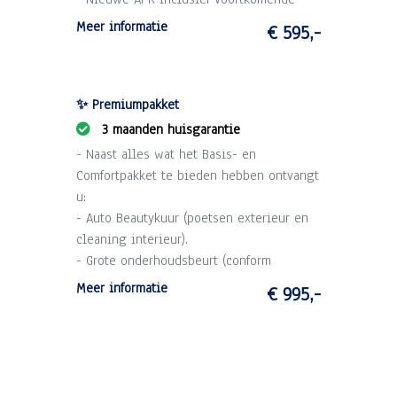
kosten.
Meer informatie
€ 595,-
- 1 maand garantie op draaiende delen
motor en versnellingsbak (max. 2.500 km).
- Technische voorinspectie.
✨ Premiumpakket
3 maanden huisgarantie
- Naast alles wat het Basis- en
Comfortpakket te bieden hebben ontvangt
u:
- Auto Beautykuur (poetsen exterieur en
cleaning interieur).
- Grote onderhoudsbeurt (conform
schema).
Meer informatie
€ 995,-
- 3 maanden garantie op draaiende delen
motor en versnellingsbak (max. 10.000
km).