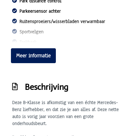
Park distance control
Parkeersensor achter
Ruitensproeiers/wisserbladen verwarmbaar
Sportvelgen
Trekhaak
Interieur
Meer informatie
Achterbank in delen neerklapbaar
Airco
Beschrijving
Elektrische ramen achter
Elektrische ramen voor
Deze B-Klasse is afkomstig van een échte
Mercedes-
Benz liefhebber
, en dat zie je aan alles af. Deze nette
Hoofdsteunen anti-whiplash
auto is vorig jaar voorzien van een grote
Stuur verstelbaar
onderhoudsbeurt.
Stuurbekrachtiging