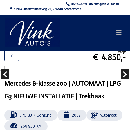
0683946359
info@vinkautos.nl
Nieuw-Amsterdamseweg 21, 7764AN Schoonebeek
Marge
€ 4.850,-
Mercedes B-klasse 200 | AUTOMAAT | LPG
G3 NIEUWE INSTALLATIE | Trekhaak
LPG G3 / Benzine
2007
Automaat
269.850 KM