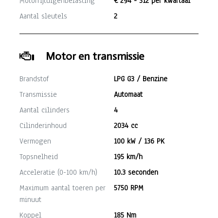
Motorrijtuigenbelasting
€ 294 - 312 per kwartaal
Aantal sleutels
2
Motor en transmissie
Brandstof
LPG G3 / Benzine
Transmissie
Automaat
Aantal cilinders
4
Cilinderinhoud
2034 cc
Vermogen
100 kW / 136 PK
Topsnelheid
195 km/h
Acceleratie (0-100 km/h)
10.3 seconden
Maximum aantal toeren per
5750 RPM
minuut
Koppel
185 Nm