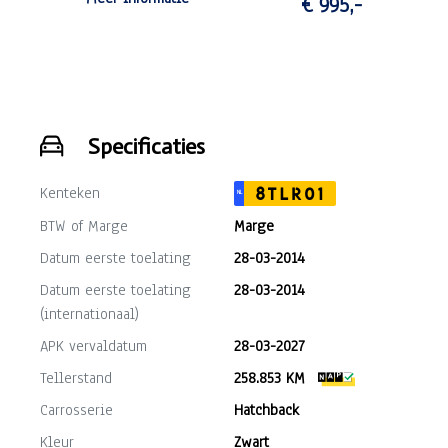
€ 995,-
- 3 maanden garantie op draaiende delen
motor en versnellingsbak (max. 10.000
km).
Specificaties
Kenteken
8TLR01
NL
BTW of Marge
Marge
Datum eerste toelating
28-03-2014
Datum eerste toelating
28-03-2014
(internationaal)
APK vervaldatum
28-03-2027
Tellerstand
258.853 KM
Carrosserie
Hatchback
Kleur
Zwart