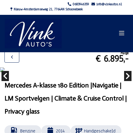
0683946359
info@vinkautos.nl
Nieuw-Amsterdamseweg 21, 7764AN Schoonebeek
Marge
€ 6.895,-
Mercedes A-klasse 180 Edition |Navigatie |
LM Sportvelgen | Climate & Cruise Control |
Privacy glass
Benzine
2014
Handgeschakeld