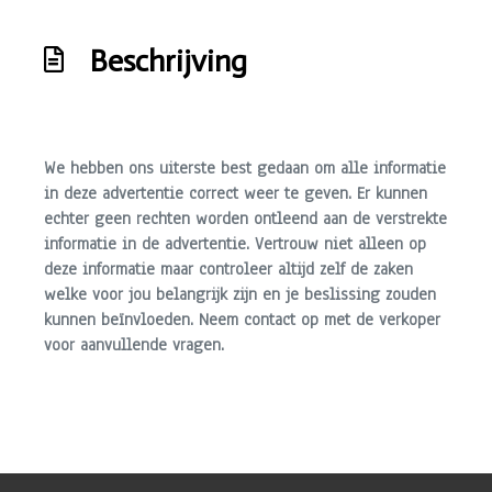
Anti doorslip regeling
Beschrijving
Autonomous emergency braking
Bestuurdersairbag
Bluetooth
We hebben ons uiterste best gedaan om alle informatie
Brake assist system
in deze advertentie correct weer te geven. Er kunnen
echter geen rechten worden ontleend aan de verstrekte
Elektronisch stabiliteits programma
informatie in de advertentie. Vertrouw niet alleen op
Elektronische remkrachtverdeling
deze informatie maar controleer altijd zelf de zaken
Hoofd airbag(s) achter
welke voor jou belangrijk zijn en je beslissing zouden
kunnen beïnvloeden. Neem contact op met de verkoper
Hoofd airbag(s) voor
voor aanvullende vragen.
Knie airbag(s)
Passagiersairbag
Zij airbag(s) voor
Interieur